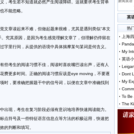
新闻英语：
义，考生若不知道就必然产生阅读障碍。这就要求考生背单
也不能忽略。
英
热
文章读起来不难，但做起题来很难，尤其是遇到类似“本文
手。究其原因，是因为考生感觉理解文章了，但理解仍停留在
Panda
过字里行间，从提供的语境中具体揣摩某句某词是何含义。
My Int
英语
些考生的阅读习惯不佳，阅读时喜欢嘴巴读出声，还有人
Leiga
费更多时间。正确的阅读习惯应该是eye moving，不要逐
Dont L
My Exp
项时，要准确把握题干中的信号词，以便在文章中准确找到
Comme
To Be 
The Ki
出现，考生在复习阶段必须有意识地培养快速阅读能力。
标点符号及一些特征语言信息点等方法的积极运用，快速把
效的判断和填写。