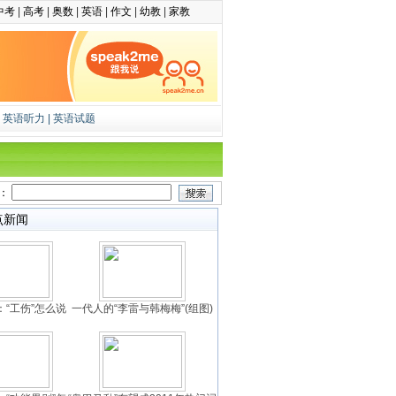
中考
|
高考
|
奥数
|
英语
|
作文
|
幼教
|
家教
|
英语听力
|
英语试题
字：
点新闻
“工伤”怎么说
一代人的“李雷与韩梅梅”(组图)