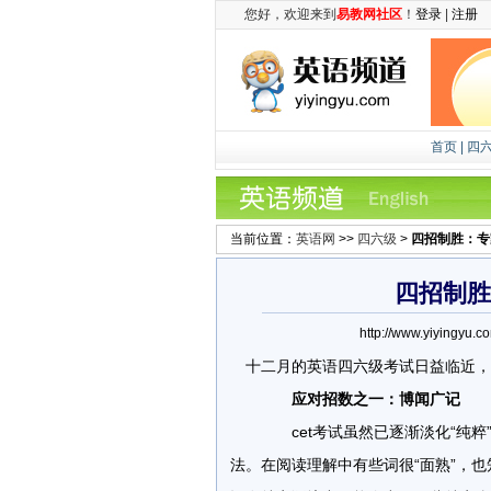
您好，欢迎来到
易教网社区
！
登录
|
注册
首页
|
四
当前位置：
英语网
>>
四六级
>
四招制胜：专
四招制胜
http://www.yiying
十二月的英语四六级考试日益临近，
应对招数之一：博闻广记
cet考试虽然已逐渐淡化“纯粹
法。在阅读理解中有些词很“面熟”，