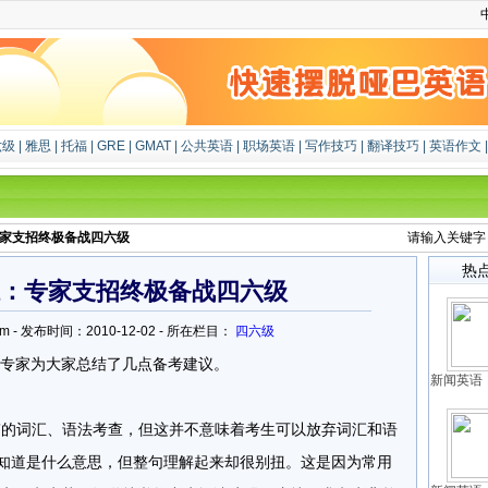
六级
|
雅思
|
托福
|
GRE
|
GMAT
|
公共英语
|
职场英语
|
写作技巧
|
翻译技巧
|
英语作文
家支招终极备战四六级
请输入关键
热
：专家支招终极备战四六级
yu.com - 发布时间：2010-12-02 - 所在栏目：
四六级
专家为大家总结了几点备考建议。
新闻英语：
”的词汇、语法考查，但这并不意味着考生可以放弃词汇和语
也知道是什么意思，但整句理解起来却很别扭。这是因为常用