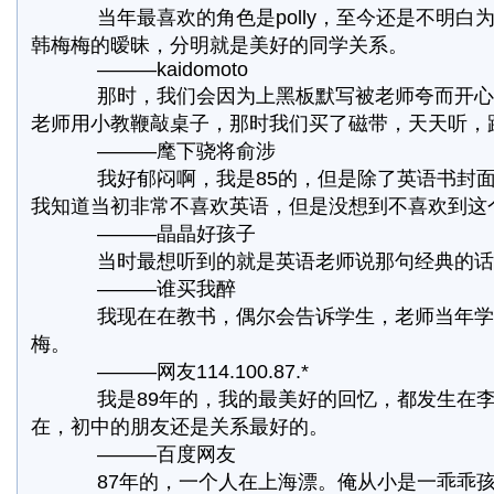
当年最喜欢的角色是polly，至今还是不明白
韩梅梅的暧昧，分明就是美好的同学关系。
———kaidomoto
那时，我们会因为上黑板默写被老师夸而开心
老师用小教鞭敲桌子，那时我们买了磁带，天天听，跟
———麾下骁将俞涉
我好郁闷啊，我是85的，但是除了英语书封面
我知道当初非常不喜欢英语，但是没想到不喜欢到这
———晶晶好孩子
当时最想听到的就是英语老师说那句经典的话：class
———谁买我醉
我现在在教书，偶尔会告诉学生，老师当年学
梅。
———网友114.100.87.*
我是89年的，我的最美好的回忆，都发生在李
在，初中的朋友还是关系最好的。
———百度网友
87年的，一个人在上海漂。俺从小是一乖乖孩