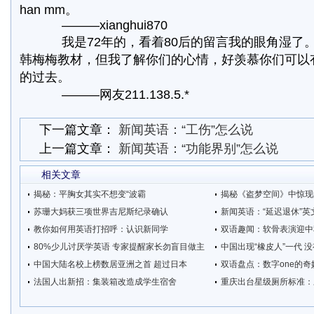
han mm。
———xianghui870
我是72年的，看着80后的留言我的眼角湿了
韩梅梅教材，但我了解你们的心情，好羡慕你们可以
的过去。
———网友211.138.5.*
下一篇文章：
新闻英语：“工伤”怎么说
上一篇文章：
新闻英语：“功能界别”怎么说
相关文章
揭秘：平胸女其实不想变“波霸
揭秘《盗梦空间》中惊现
苏珊大妈获三项世界吉尼斯纪录确认
新闻英语：“延迟退休”英
教你如何用英语打招呼：认识新同学
双语趣闻：软骨表演迎中秋
80%少儿讨厌学英语 专家提醒家长勿盲目做主
中国出现“橡皮人”一代 
中国大陆名校上榜数居亚洲之首 超过日本
双语盘点：数字one的奇
法国人出新招：集装箱改造成学生宿舍
重庆出台星级厕所标准：