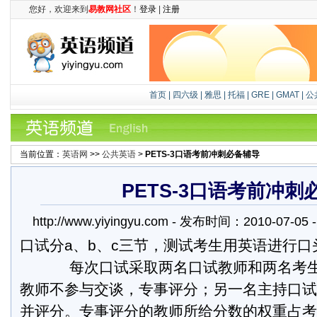
您好，欢迎来到
易教网社区
！
登录
|
注册
首页
|
四六级
|
雅思
|
托福
|
GRE
|
GMAT
|
公
当前位置：
英语网
>>
公共英语
>
PETS-3口语考前冲刺必备辅导
PETS-3口语考前冲刺
http://www.yiyingyu.com - 发布时间：2010-07-
口试分a、b、c三节，测试考生用英语进行口
每次口试采取两名口试教师和两名考生
教师不参与交谈，专事评分；另一名主持口试
并评分。专事评分的教师所给分数的权重占考