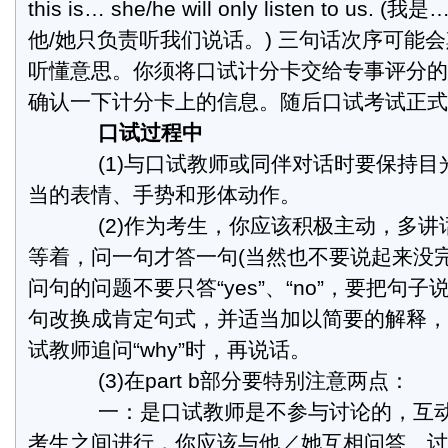
this is… she/he will only listen to u
他/她只负责听我们说话。) 三句话次序可能
听懂意思。你须将口试计分卡交给专事评分的
确认一下计分卡上的信息。随后口试考试正式
口试过程中
(1)与口试教师或同伴对话时要保持目
当的表情、手势和形体动作。
(2)作为考生，你应该积极主动，多讲
等着，问一句才答一句(当然也不要说起来没
问句的问题不要只答“yes”、“no”，要把句
句改换成肯定句式，并适当加以简要的解释，
试教师追问“why”时，再说话。
(3)在part b部分要特别注意两点：
一：是口试教师是不参与讨论的，互动
考生之间进行，你应该与他／她互相问答、讨