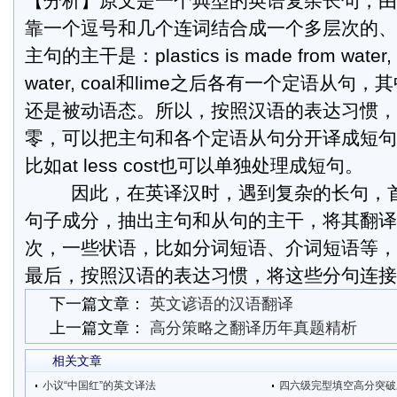
【分析】原文是一个典型的英语复杂长句，由
靠一个逗号和几个连词结合成一个多层次的、
主句的主干是：plastics is made from water, c
water, coal和lime之后各有一个定语从
还是被动语态。所以，按照汉语的表达习惯，
零，可以把主句和各个定语从句分开译成短句
比如at less cost也可以单独处理成短句。
因此，在英译汉时，遇到复杂的长句，
句子成分，抽出主句和从句的主干，将其翻译
次，一些状语，比如分词短语、介词短语等，
最后，按照汉语的表达习惯，将这些分句连接
下一篇文章：
英文谚语的汉语翻译
上一篇文章：
高分策略之翻译历年真题精析
相关文章
小议“中国红”的英文译法
四六级完型填空高分突破