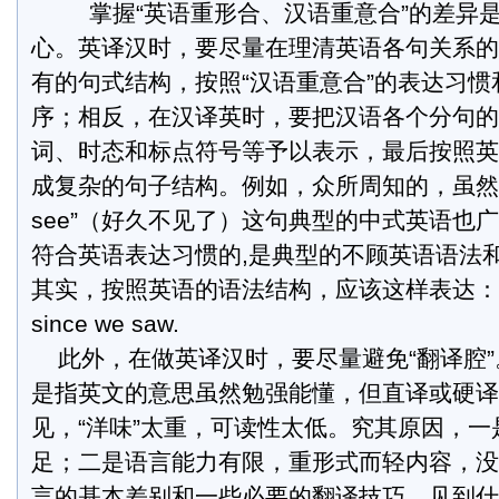
掌握“英语重形合、汉语重意合”的差异
心。英译汉时，要尽量在理清英语各句关系的
有的句式结构，按照“汉语重意合”的表达习
序；相反，在汉译英时，要把汉语各个分句的
词、时态和标点符号等予以表示，最后按照英
成复杂的句子结构。例如，众所周知的，虽然“long
see”（好久不见了）这句典型的中式英语也
符合英语表达习惯的,是典型的不顾英语语法
其实，按照英语的语法结构，应该这样表达：it's a 
since we saw.
此外，在做英译汉时，要尽量避免“翻译腔”。
是指英文的意思虽然勉强能懂，但直译或硬译
见，“洋味”太重，可读性太低。究其原因，
足；二是语言能力有限，重形式而轻内容，没
言的基本差别和一些必要的翻译技巧，见到什