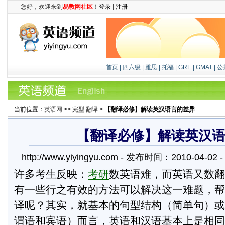
您好，欢迎来到
易教网社区
！
登录
|
注册
首页
|
四六级
|
雅思
|
托福
|
GRE
|
GMAT
|
公
当前位置：
英语网
>>
完型 翻译
>
【翻译必修】解读英汉语言的差异
【翻译必修】解读英汉
http://www.yiyingyu.com - 发布时间：2010-04-
许多考生反映：
考研
数英语难，而英语又数翻
有一些行之有效的方法可以解决这一难题，帮
译呢？其实，就基本的句型结构（简单句）或
谓语和宾语）而言，英语和汉语基本上是相同