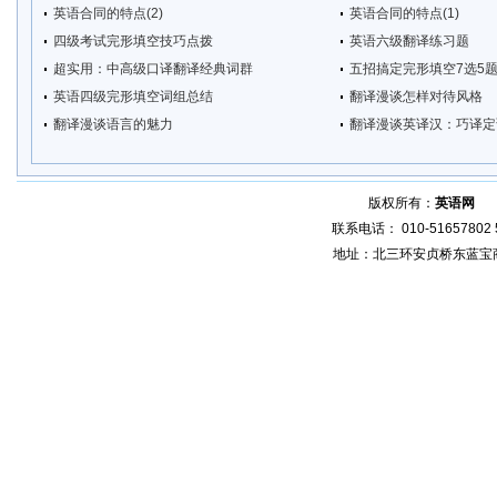
英语合同的特点(2)
英语合同的特点(1)
四级考试完形填空技巧点拨
英语六级翻译练习题
超实用：中高级口译翻译经典词群
五招搞定完形填空7选5题
英语四级完形填空词组总结
翻译漫谈怎样对待风格
翻译漫谈语言的魅力
翻译漫谈英译汉：巧译定
版权所有：
英语网
增
联系电话： 010-51657802 5
地址：北三环安贞桥东蓝宝