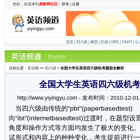
您好，欢迎来到
易教网社区
！
登录
|
注册
首页
|
四六级
|
雅思
|
托福
|
GRE
|
GMAT
|
公
当前位置：
英语网
>>
四六级
>
全国大学生英语四六级机考题型全解析
全国大学生英语四六级机
http://www.yiyingyu.com - 发布时间：2010-12
当四六级由传统的“pbt”(paperbasedtest)
向“ibt”(internetbasedtest)过渡时，
角度和操作方式等方面均发生了极大的变化。
试形式和内容上的种种变化，考生提前进行一