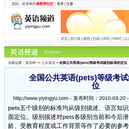
您好，欢迎来到
易教网社区
！
登录
|
注册
首页
|
四六级
|
雅思
|
托福
|
GRE
|
GMAT
|
公
当前位置：
英语网
>>
公共英语
>
全国公共英语(pets)等级考试级别标准的定位
全国公共英语(pets)等级考
位
http://www.yiyingyu.com - 发布时间：2010-03-
pets五个级别的标准均从级别描述、语言知
面定位。级别描述对pets各级别当前和今后
龄、受教育程度或工作背景等作了必要的参考